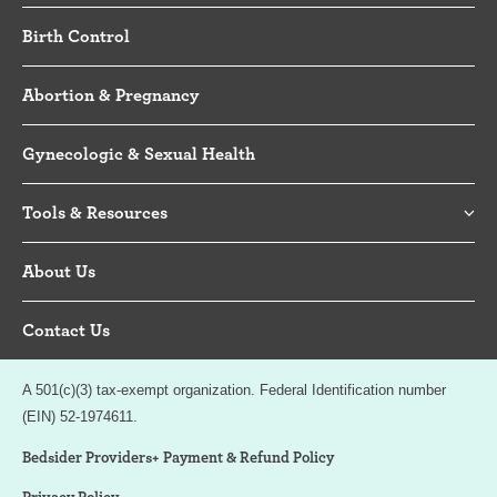
Birth Control
Abortion & Pregnancy
Gynecologic & Sexual Health
Tools & Resources
About Us
Contact Us
A 501(c)(3) tax-exempt organization. Federal Identification number
(EIN) 52-1974611.
Bedsider Providers+ Payment & Refund Policy